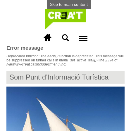
Skip to main content
Menu
Error message
More info
Deprecated function
: The each() function is deprecated. This message will
be suppressed on further calls in
menu_set_active_trail()
(line
2394
of
/var/www/creat.cat/includes/menu.inc
).
Som Punt d’Informació Turística