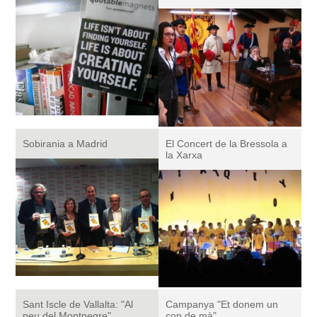
Sobirania a Madrid
El Concert de la Bressola a
la Xarxa
Sant Iscle de Vallalta: "Al
Campanya "Et donem un
peu del Montnegre"
cop de mà"