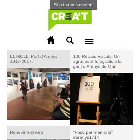
Skip to main content
Menu
More info
EL MOLL. Port d'Arenys
100 Retrats Viscuts. Un
1917-2017.
agraïment fotogràfic a la
gent d’Arenys de Mar
Renovem el web
"Poso per memòria"
#arenys1714